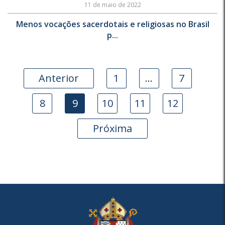
11 de maio de 2022
Menos vocações sacerdotais e religiosas no Brasil
p...
Anterior
1
…
7
8
9
10
11
12
Próxima