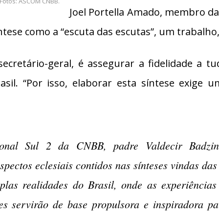
| Fotos: ASCOM CNBB.
Joel Portella Amado, membro da
ntese como a “escuta das escutas”, um trabalho,
cretário-geral, é assegurar a fidelidade a tu
asil. “Por isso, elaborar esta síntese exige 
gional Sul 2 da CNBB, padre Valdecir Badzin
pectos eclesiais contidos nas sínteses vindas das
plas realidades do Brasil, onde as experiências
eses servirão de base propulsora e inspiradora p