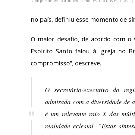
Dom Joel define o trabalho como “escuta das escutas”. 
no país, definiu esse momento de sí
O maior desafio, de acordo com o se
Espírito Santo falou à Igreja no Br
compromisso”, descreve.
O secretário-executivo do re
admirada com a diversidade de as
é um relevante raio X das múlti
realidade eclesial. “Estas sínt