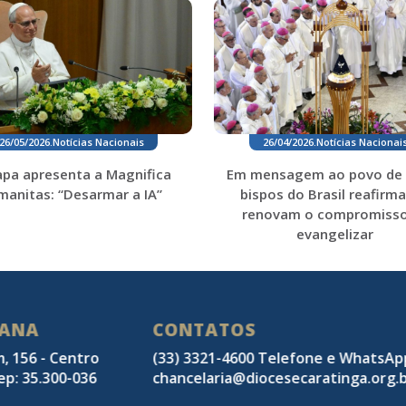
26/04/2026
.
Notícias Nacionai
26/05/2026
.
Notícias Nacionais
Em mensagem ao povo de 
pa apresenta a Magnifica
bispos do Brasil reafirm
manitas: “Desarmar a IA”
renovam o compromisso
evangelizar
SANA
CONTATOS
m, 156 - Centro
(33) 3321-4600 Telefone e WhatsA
ep: 35.300-036
chancelaria@diocesecaratinga.org.