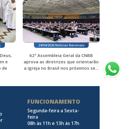
s
24/04/2026
.
Notícias Nacionais
Deus,
62ª Assembleia Geral da CNBB
am e
aprova as diretrizes que orientarão
 de
a Igreja no Brasil nos próximos se...
FUNCIONAMENTO
Segunda-feira a Sexta-
pp
feira
br
08h às 11h e 13h às 17h