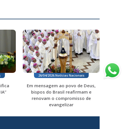
26/04/2026
.
Notícias Nacionais
s
Em mensagem ao povo de Deus,
ifica
bispos do Brasil reafirmam e
IA”
renovam o compromisso de
evangelizar