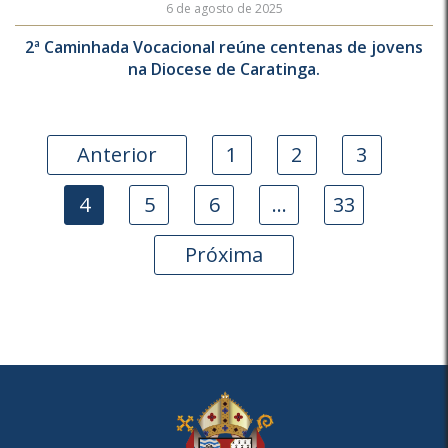
6 de agosto de 2025
2ª Caminhada Vocacional reúne centenas de jovens
na Diocese de Caratinga.
Anterior
1
2
3
4
5
6
…
33
Próxima