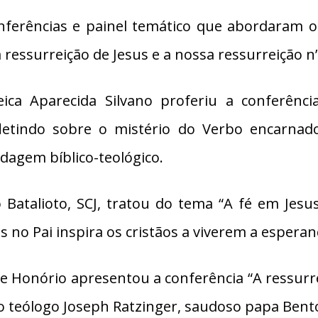
ferências e painel temático que abordaram os
a ressurreição de Jesus e a nossa ressurreição n’
leica Aparecida Silvano proferiu a conferênc
refletindo sobre o mistério do Verbo encarn
agem bíblico-teológico.
lo Batalioto, SCJ, tratou do tema “A fé em Jesu
 no Pai inspira os cristãos a viverem a esper
one Honório apresentou a conferência “A ressu
do teólogo Joseph Ratzinger, saudoso papa Bento