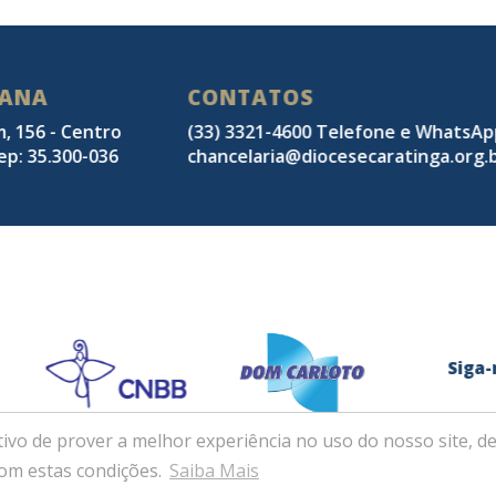
SANA
CONTATOS
m, 156 - Centro
(33) 3321-4600 Telefone e WhatsA
ep: 35.300-036
chancelaria@diocesecaratinga.org.
Sig
ivo de prover a melhor experiência no uso do nosso site, de
com estas condições.
Saiba Mais