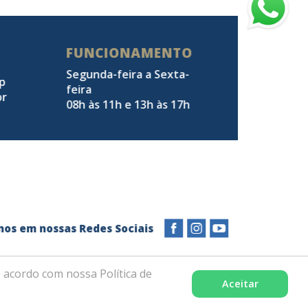
FUNCIONAMENTO
Segunda-feira a Sexta-
pp
feira
br
08h às 11h e 13h às 17h
a-nos em nossas Redes Sociais
 acordo com nossa Política de
Aceitar
Desenvolvido com excelência por