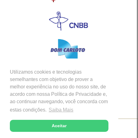
Utilizamos cookies e tecnologias
Siga-nos em nossas Redes Sociais
semelhantes com objetivo de prover a
melhor experiência no uso do nosso site, de
acordo com nossa Política de Privacidade e,
ao continuar navegando, você concorda com
estas condições.
Saiba Mais
Aceitar
Copyright © 2026 - Diocese de Caratinga (MG)
Desenvolvido com excelência por