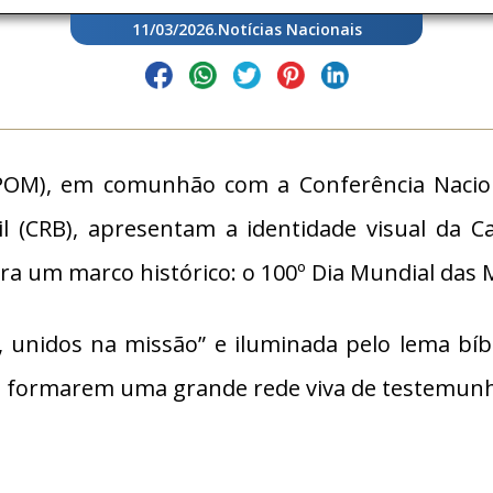
11/03/2026
.
Notícias Nacionais
 (POM), em comunhão com a Conferência Nacion
il (CRB), apresentam a identidade visual da 
bra um marco histórico: o 100º Dia Mundial das 
 unidos na missão” e iluminada pelo lema bíbli
s a formarem uma grande rede viva de testemun