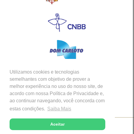
Utilizamos cookies e tecnologias
Siga-nos em nossas Redes Sociais
semelhantes com objetivo de prover a
melhor experiência no uso do nosso site, de
acordo com nossa Política de Privacidade e,
ao continuar navegando, você concorda com
estas condições.
Saiba Mais
Aceitar
Copyright © 2026 - Diocese de Caratinga (MG)