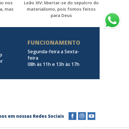
Leão XIV: libertar-se do sepulcro do
ão nos
materialismo, pois fomos feitos
a, mas
para Deus
FUNCIONAMENTO
Segunda-feira a Sexta-
pp
feira
br
08h às 11h e 13h às 17h
a-nos em nossas Redes Sociais