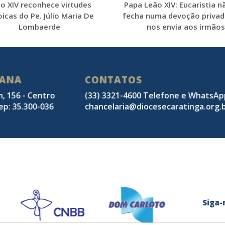
o XIV reconhece virtudes
Papa Leão XIV: Eucaristia n
icas do Pe. Júlio Maria De
fecha numa devoção privad
Lombaerde
nos envia aos irmãos
SANA
CONTATOS
m, 156 - Centro
(33) 3321-4600 Telefone e WhatsA
ep: 35.300-036
chancelaria@diocesecaratinga.org.
Sig