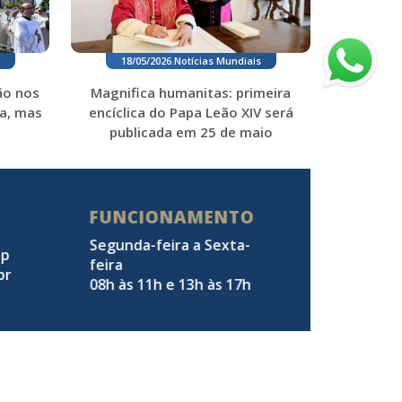
18/05/2026
.
Notícias Mundiais
Magnifica humanitas: primeira
ão nos
encíclica do Papa Leão XIV será
a, mas
publicada em 25 de maio
FUNCIONAMENTO
Segunda-feira a Sexta-
pp
feira
br
08h às 11h e 13h às 17h