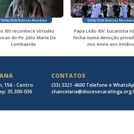
18/06/2026
.
Notícias Mundiais
09/06/2026
.
Notícias Mundiais
o XIV reconhece virtudes
Papa Leão XIV: Eucaristia n
icas do Pe. Júlio Maria De
fecha numa devoção privad
Lombaerde
nos envia aos irmãos
SANA
CONTATOS
m, 156 - Centro
(33) 3321-4600 Telefone e WhatsA
ep: 35.300-036
chancelaria@diocesecaratinga.org.