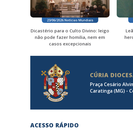
23/06/2026
.
Notícias Mundiais
Leã
Dicastério para o Culto Divino: leigo
hero
não pode fazer homilia, nem em
casos excepcionais
CÚRIA DIOCE
Praça Cesário Alvi
Caratinga (MG) - C
ACESSO RÁPIDO