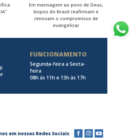
Em mensagem ao povo de Deus,
ifica
bispos do Brasil reafirmam e
IA”
renovam o compromisso de
evangelizar
FUNCIONAMENTO
Segunda-feira a Sexta-
pp
feira
br
08h às 11h e 13h às 17h
a-nos em nossas Redes Sociais