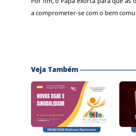
Por fim, o Papa exorta para que a
a comprometer-se com o bem comum e
Veja Também
09/06/2026
.
Notícias Nacionais