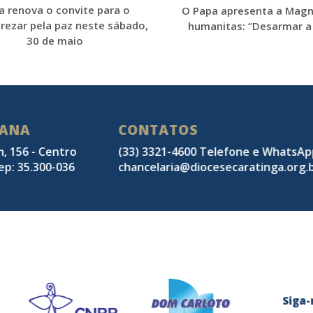
a renova o convite para o
O Papa apresenta a Magn
rezar pela paz neste sábado,
humanitas: “Desarmar a 
30 de maio
SANA
CONTATOS
m, 156 - Centro
(33) 3321-4600 Telefone e WhatsA
ep: 35.300-036
chancelaria@diocesecaratinga.org.
Sig