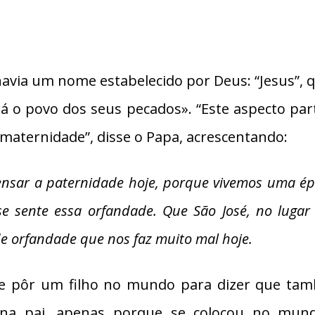
havia um nome estabelecido por Deus: “Jesus”, q
rá o povo dos seus pecados». “Este aspecto par
a maternidade”, disse o Papa, acrescentando:
ensar a paternidade hoje, porque vivemos uma épo
se sente essa orfandade. Que São José, no lugar
e orfandade que nos faz muito mal hoje.
nte pôr um filho no mundo para dizer que t
orna pai, apenas porque se colocou no mun