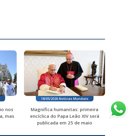
18/05/2026
.
Notícias Mundiais
Magnifica humanitas: primeira
ão nos
encíclica do Papa Leão XIV será
a, mas
publicada em 25 de maio