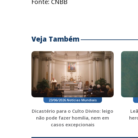
Fonte: CNBB
Veja Também
23/06/2026
.
Notícias Mundiais
Leã
Dicastério para o Culto Divino: leigo
hero
não pode fazer homilia, nem em
casos excepcionais