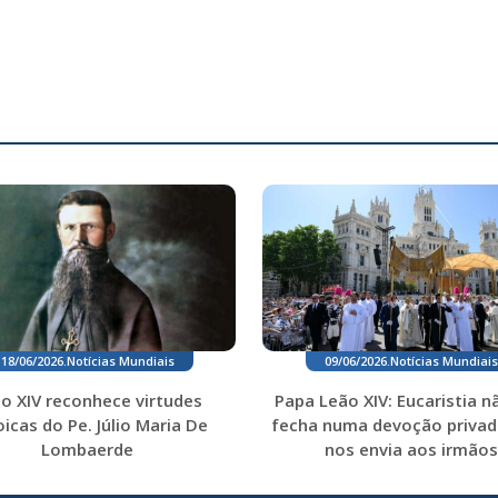
18/06/2026
.
Notícias Mundiais
09/06/2026
.
Notícias Mundiais
o XIV reconhece virtudes
Papa Leão XIV: Eucaristia n
icas do Pe. Júlio Maria De
fecha numa devoção privad
Lombaerde
nos envia aos irmãos