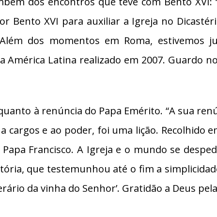
bém dos encontros que teve com Bento XVI: “
 Bento XVI para auxiliar a Igreja no Dicastér
. Além dos momentos em Roma, estivemos jun
a América Latina realizado em 2007. Guardo no
uanto à renúncia do Papa Emérito. “A sua renú
argos e ao poder, foi uma lição. Recolhido em
o Papa Francisco. A Igreja e o mundo se desp
istória, que testemunhou até o fim a simplicida
erário da vinha do Senhor’. Gratidão a Deus pel