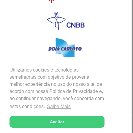
Utilizamos cookies e tecnologias
Siga-nos em nossas Redes Sociais
semelhantes com objetivo de prover a
melhor experiência no uso do nosso site, de
acordo com nossa Política de Privacidade e,
ao continuar navegando, você concorda com
estas condições.
Saiba Mais
Aceitar
Copyright © 2026 - Diocese de Caratinga (MG)
Desenvolvido com excelência por