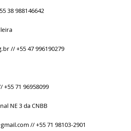
 +55 38 988146642
leira
g.br // +55 47 996190279
// +55 71 96958099
nal NE 3 da CNBB
gmail.com // +55 71 98103-2901