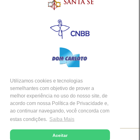
Utilizamos cookies e tecnologias
Siga-nos em nossas Redes Sociais
semelhantes com objetivo de prover a
melhor experiência no uso do nosso site, de
acordo com nossa Política de Privacidade e,
ao continuar navegando, você concorda com
estas condições.
Saiba Mais
Aceitar
Copyright © 2026 - Diocese de Caratinga (MG)