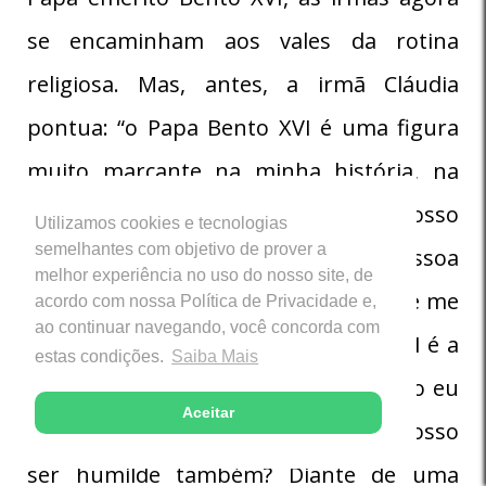
se encaminham aos vales da rotina
religiosa. Mas, antes, a irmã Cláudia
pontua: “o Papa Bento XVI é uma figura
muito marcante na minha história, na
história da Igreja, na história do nosso
Utilizamos cookies e tecnologias
semelhantes com objetivo de prover a
instituto. Além de ser uma pessoa
melhor experiência no uso do nosso site, de
intelectual, inteligente, teólogo, o que me
acordo com nossa Política de Privacidade e,
ao continuar navegando, você concorda com
marcou na pessoa do Papa Bento XVI é a
estas condições.
Saiba Mais
humildade. Como ele foi humilde! Isso eu
Aceitar
trago pra minha vida hoje: como posso
ser humilde também? Diante de uma