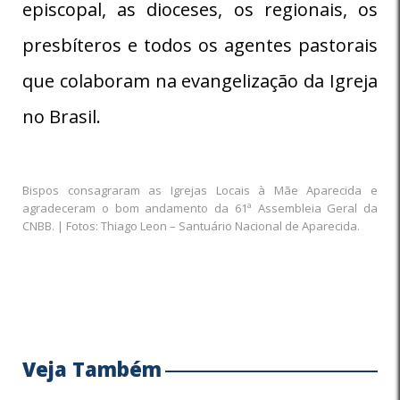
episcopal, as dioceses, os regionais, os
presbíteros e todos os agentes pastorais
que colaboram na evangelização da Igreja
no Brasil.
Bispos consagraram as Igrejas Locais à Mãe Aparecida e
agradeceram o bom andamento da 61ª Assembleia Geral da
CNBB. | Fotos: Thiago Leon – Santuário Nacional de Aparecida.
Veja Também