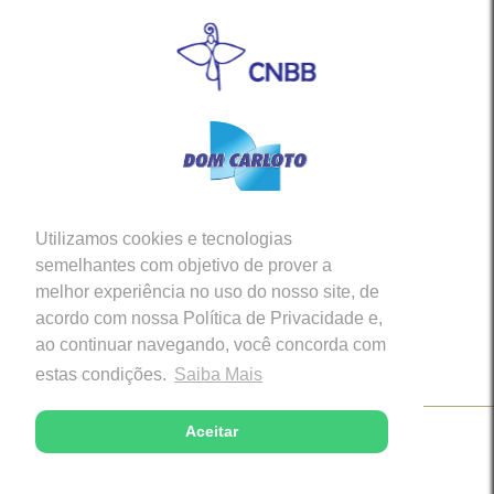
Utilizamos cookies e tecnologias
Siga-nos em nossas Redes Sociais
semelhantes com objetivo de prover a
melhor experiência no uso do nosso site, de
acordo com nossa Política de Privacidade e,
ao continuar navegando, você concorda com
estas condições.
Saiba Mais
Aceitar
Copyright © 2026 - Diocese de Caratinga (MG)
Desenvolvido com excelência por