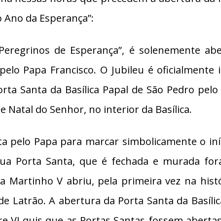
o Ano da Esperança”:
“Peregrinos de Esperança”, é solenemente ab
lo Papa Francisco. O Jubileu é oficialmente in
rta Santa da Basílica Papal de São Pedro pelo
 Natal do Senhor, no interior da Basílica.
a pelo Papa para marcar simbolicamente o in
ua Porta Santa, que é fechada e murada fora 
 Martinho V abriu, pela primeira vez na histó
 de Latrão. A abertura da Porta Santa da Basíl
re VI quis que as Portas Santas fossem aberta