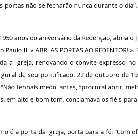
as portas não se fecharão nunca durante o dia”,
1950 anos do aniversário da Redenção, abria o J
ão Paulo II: « ABRI AS PORTAS AO REDENTOR! ». É
oda a Igreja, renovando o convite expresso no
gural de seu pontificado, 22 de outubro de 19
ão tenhais medo, antes, “procurai abrir, melho
s, em alto e bom tom, conclamava os fiéis para
o é a porta da Igreja, porta para a fé: “Com e