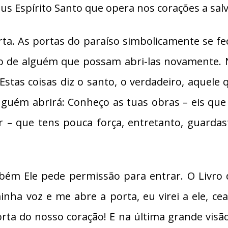
s Espírito Santo que opera nos corações a salv
orta. As portas do paraíso simbolicamente se 
 de alguém que possam abri-las novamente. No 
: Estas coisas diz o santo, o verdadeiro, aquele
nguém abrirá: Conheço as tuas obras – eis que
r – que tens pouca força, entretanto, guardas
ém Ele pede permissão para entrar. O Livro d
nha voz e me abre a porta, eu virei a ele, cear
ta do nosso coração! E na última grande visão 