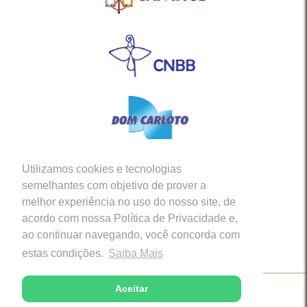
Utilizamos cookies e tecnologias
Siga-nos em nossas Redes Sociais
semelhantes com objetivo de prover a
melhor experiência no uso do nosso site, de
acordo com nossa Política de Privacidade e,
ao continuar navegando, você concorda com
estas condições.
Saiba Mais
Aceitar
Copyright © 2026 - Diocese de Caratinga (MG)