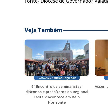
Fonte- Diocese de Governador Valad
Veja Também
17/07/2026
.
Notícias Regionais
9º Encontro de seminaristas,
Assemb
diáconos e presbíteros do Regional
Leste 2 acontece em Belo
Horizonte