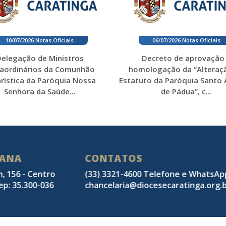
10/07/2026
.
Notas Oficiais
06/07/2026
.
Notas Oficiais
elegação de Ministros
Decreto de aprovação
raordinários da Comunhão
homologação da “Alteraç
rística da Paróquia Nossa
Estatuto da Paróquia Santo
Senhora da Saúde...
de Pádua”, c...
SANA
CONTATOS
m, 156 - Centro
(33) 3321-4600 Telefone e WhatsA
ep: 35.300-036
chancelaria@diocesecaratinga.org.