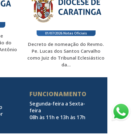
01/07/2026
.
Notas Oficiais
 e
ão do
Decreto de nomeação do Revmo.
 Antônio
Pe. Lucas dos Santos Carvalho
como Juiz do Tribunal Eclesiástico
da...
FUNCIONAMENTO
Segunda-feira a Sexta-
pp
feira
br
08h às 11h e 13h às 17h