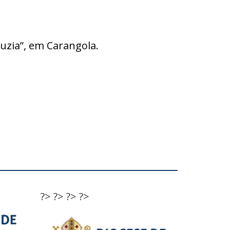
Luzia”, em Carangola.
?>
?>
?>
?>