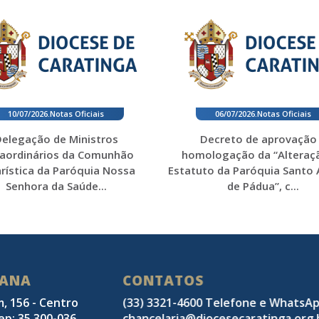
10/07/2026
.
Notas Oficiais
06/07/2026
.
Notas Oficiais
elegação de Ministros
Decreto de aprovação
raordinários da Comunhão
homologação da “Alteraç
rística da Paróquia Nossa
Estatuto da Paróquia Santo
Senhora da Saúde...
de Pádua”, c...
SANA
CONTATOS
m, 156 - Centro
(33) 3321-4600 Telefone e WhatsA
ep: 35.300-036
chancelaria@diocesecaratinga.org.