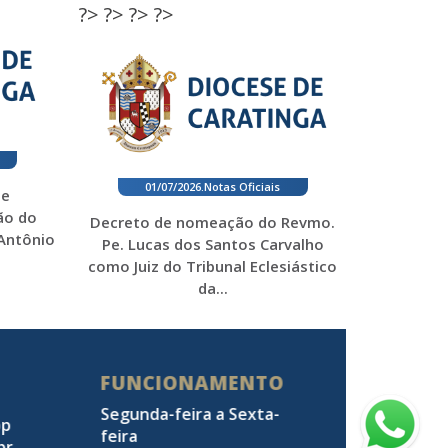
?>
?>
?>
?>
01/07/2026
.
Notas Oficiais
 e
ão do
Decreto de nomeação do Revmo.
 Antônio
Pe. Lucas dos Santos Carvalho
como Juiz do Tribunal Eclesiástico
da...
FUNCIONAMENTO
Segunda-feira a Sexta-
pp
feira
br