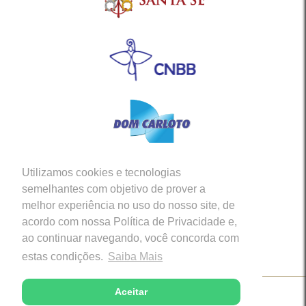
Utilizamos cookies e tecnologias
Siga-nos em nossas Redes Sociais
semelhantes com objetivo de prover a
melhor experiência no uso do nosso site, de
acordo com nossa Política de Privacidade e,
ao continuar navegando, você concorda com
estas condições.
Saiba Mais
Aceitar
Copyright © 2026 - Diocese de Caratinga (MG)