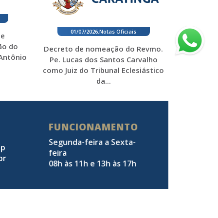
01/07/2026
.
Notas Oficiais
 e
ão do
Decreto de nomeação do Revmo.
 Antônio
Pe. Lucas dos Santos Carvalho
como Juiz do Tribunal Eclesiástico
da...
FUNCIONAMENTO
Segunda-feira a Sexta-
pp
feira
br
08h às 11h e 13h às 17h