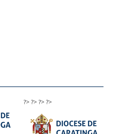
?>
?>
?>
?>