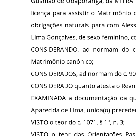
Gusmão de Ubaporanga, da MITRA D
licença para assistir o Matrimônio
obrigações naturais para com Ales
Lima Gonçalves, de sexo feminino, c
CONSIDERANDO, ad normam do c. 8
Matrimônio canônico;
CONSIDERADOS, ad normam do c. 90, 
CONSIDERADO quanto atesta o Revmo
EXAMINADA a documentação da qual
Aparecida de Lima, unida(o) preceden
VISTO o teor do c. 1071, § 1º, n. 3;
VISTO o teor das Orientações Pas