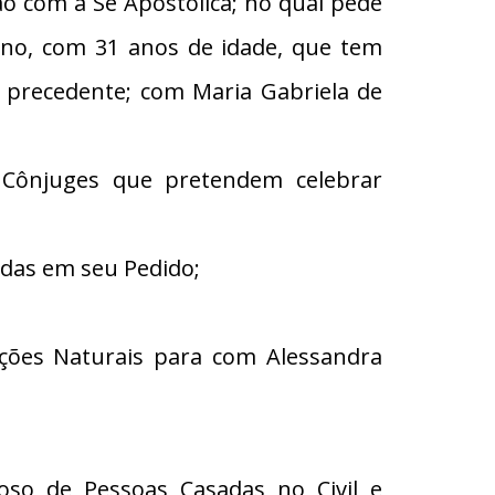
com a Sé Apostólica; no qual pede
lino, com 31 anos de idade, que tem
 precedente; com Maria Gabriela de
 Cônjuges que pretendem celebrar
adas em seu Pedido;
ções Naturais para com Alessandra
oso de Pessoas Casadas no Civil e