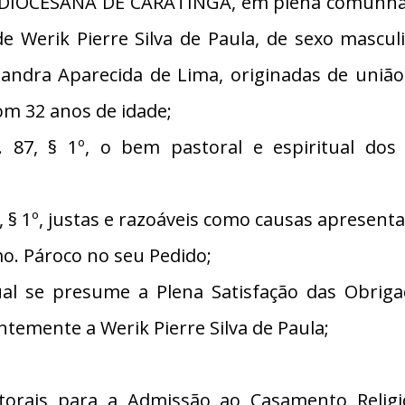
IOCESANA DE CARATINGA, em plena comunhão 
 de Werik Pierre Silva de Paula, de sexo mascu
sandra Aparecida de Lima, originadas de união
om 32 anos de idade;
7, § 1º, o bem pastoral e espiritual dos
§ 1º, justas e razoáveis como causas apresent
. Pároco no seu Pedido;
 se presume a Plena Satisfação das Obriga
temente a Werik Pierre Silva de Paula;
torais para a Admissão ao Casamento Religi