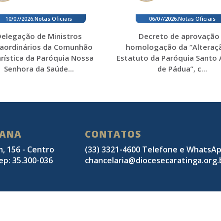
10/07/2026
.
Notas Oficiais
06/07/2026
.
Notas Oficiais
elegação de Ministros
Decreto de aprovação
raordinários da Comunhão
homologação da “Alteraç
rística da Paróquia Nossa
Estatuto da Paróquia Santo
Senhora da Saúde...
de Pádua”, c...
SANA
CONTATOS
m, 156 - Centro
(33) 3321-4600 Telefone e WhatsA
ep: 35.300-036
chancelaria@diocesecaratinga.org.