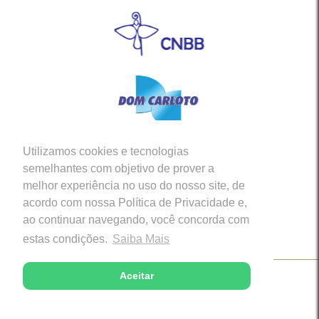
Utilizamos cookies e tecnologias
Siga-nos em nossas Redes Sociais
semelhantes com objetivo de prover a
melhor experiência no uso do nosso site, de
acordo com nossa Política de Privacidade e,
ao continuar navegando, você concorda com
estas condições.
Saiba Mais
Aceitar
Copyright © 2026 - Diocese de Caratinga (MG)
Desenvolvido com excelência por