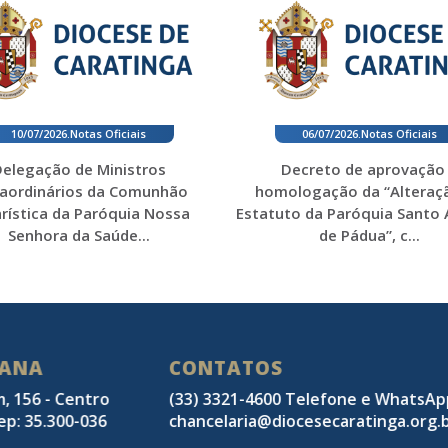
10/07/2026
.
Notas Oficiais
06/07/2026
.
Notas Oficiais
elegação de Ministros
Decreto de aprovação
raordinários da Comunhão
homologação da “Alteraç
rística da Paróquia Nossa
Estatuto da Paróquia Santo
Senhora da Saúde...
de Pádua”, c...
SANA
CONTATOS
m, 156 - Centro
(33) 3321-4600 Telefone e WhatsA
ep: 35.300-036
chancelaria@diocesecaratinga.org.