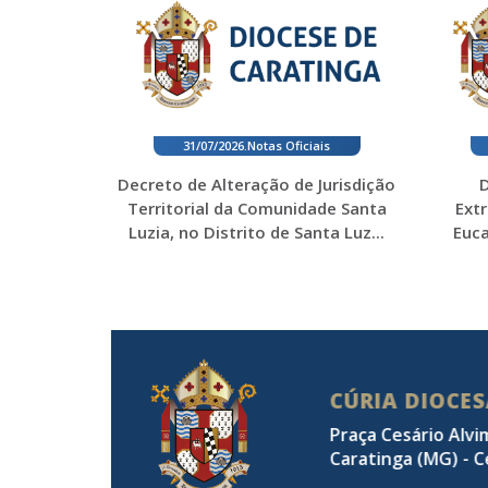
31/07/2026
.
Notas Oficiais
Decreto de Alteração de Jurisdição
D
Territorial da Comunidade Santa
Ext
Luzia, no Distrito de Santa Luz...
Euca
CÚRIA DIOCE
Praça Cesário Alvi
Caratinga (MG) - C