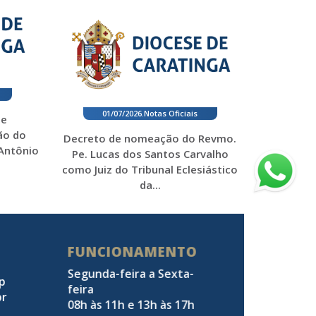
01/07/2026
.
Notas Oficiais
 e
ão do
Decreto de nomeação do Revmo.
 Antônio
Pe. Lucas dos Santos Carvalho
como Juiz do Tribunal Eclesiástico
da...
FUNCIONAMENTO
Segunda-feira a Sexta-
pp
feira
br
08h às 11h e 13h às 17h