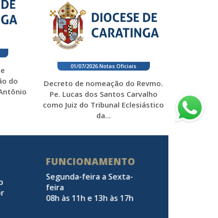
01/07/2026
.
Notas Oficiais
 e
ão do
Decreto de nomeação do Revmo.
 Antônio
Pe. Lucas dos Santos Carvalho
como Juiz do Tribunal Eclesiástico
da...
FUNCIONAMENTO
Segunda-feira a Sexta-
pp
feira
br
08h às 11h e 13h às 17h