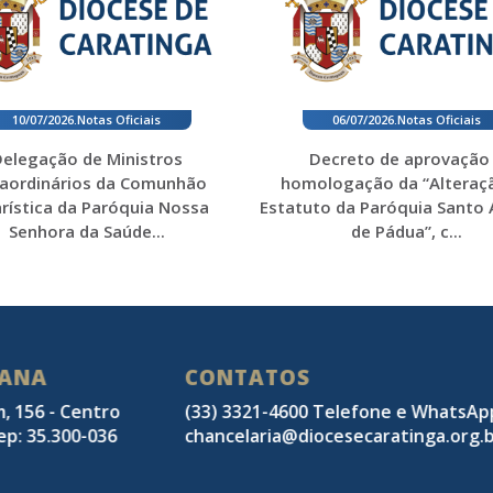
10/07/2026
.
Notas Oficiais
06/07/2026
.
Notas Oficiais
elegação de Ministros
Decreto de aprovação
raordinários da Comunhão
homologação da “Alteraç
rística da Paróquia Nossa
Estatuto da Paróquia Santo
Senhora da Saúde...
de Pádua”, c...
SANA
CONTATOS
m, 156 - Centro
(33) 3321-4600 Telefone e WhatsA
ep: 35.300-036
chancelaria@diocesecaratinga.org.