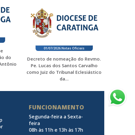
01/07/2026
.
Notas Oficiais
 e
ão do
Decreto de nomeação do Revmo.
 Antônio
Pe. Lucas dos Santos Carvalho
como Juiz do Tribunal Eclesiástico
da...
FUNCIONAMENTO
Segunda-feira a Sexta-
pp
feira
br
08h às 11h e 13h às 17h