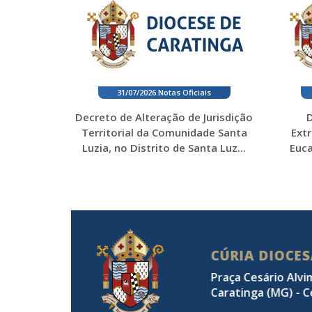
31/07/2026
.
Notas Oficiais
Decreto de Alteração de Jurisdição
D
Territorial da Comunidade Santa
Ext
Luzia, no Distrito de Santa Luz...
Euca
CÚRIA DIOCE
Praça Cesário Alvi
Caratinga (MG) - C