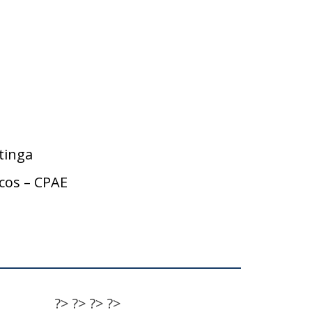
tinga
cos – CPAE
?>
?>
?>
?>