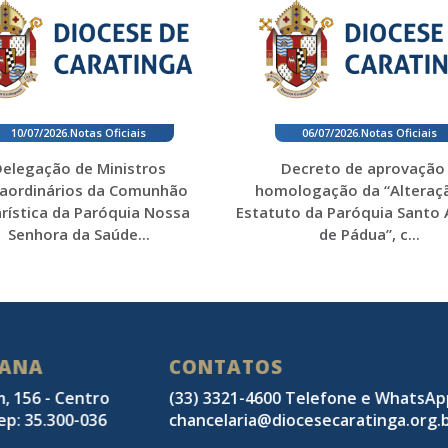
10/07/2026
.
Notas Oficiais
06/07/2026
.
Notas Oficiais
elegação de Ministros
Decreto de aprovação
raordinários da Comunhão
homologação da “Alteraç
rística da Paróquia Nossa
Estatuto da Paróquia Santo
Senhora da Saúde...
de Pádua”, c...
SANA
CONTATOS
m, 156 - Centro
(33) 3321-4600 Telefone e WhatsA
ep: 35.300-036
chancelaria@diocesecaratinga.org.