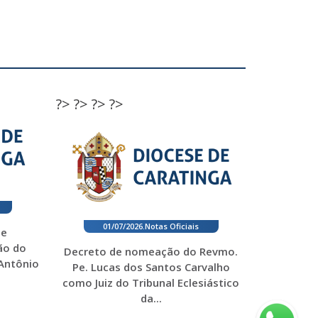
?>
?>
?>
?>
01/07/2026
.
Notas Oficiais
 e
ão do
Decreto de nomeação do Revmo.
 Antônio
Pe. Lucas dos Santos Carvalho
como Juiz do Tribunal Eclesiástico
da...