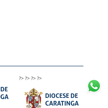
?>
?>
?>
?>