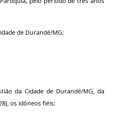
Paróquia, pelo período de três anos
 Cidade de Durandé/MG;
stião da Cidade de Durandé/MG, da
, os idôneos fiéis: