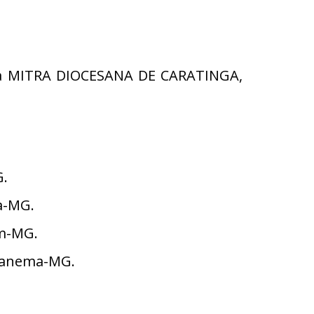
, da MITRA DIOCESANA DE CARATINGA,
G.
a-MG.
em-MG.
Ipanema-MG.