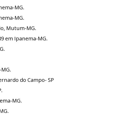
panema-MG.
panema-MG.
rio, Mutum-MG.
1989 em Ipanema-MG.
G.
a-MG.
o Bernardo do Campo- SP
P.
anema-MG.
-MG.