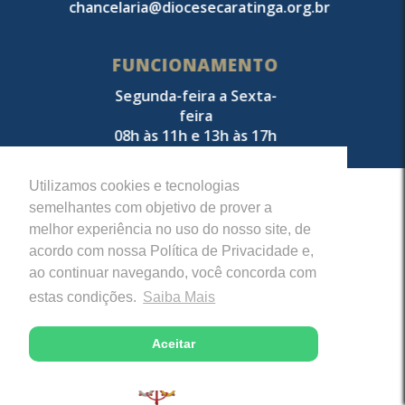
chancelaria@diocesecaratinga.org.br
FUNCIONAMENTO
Segunda-feira a Sexta-
feira
08h às 11h e 13h às 17h
Utilizamos cookies e tecnologias
semelhantes com objetivo de prover a
ACESSO RÁPIDO
melhor experiência no uso do nosso site, de
acordo com nossa Política de Privacidade e,
ao continuar navegando, você concorda com
estas condições.
Saiba Mais
Aceitar