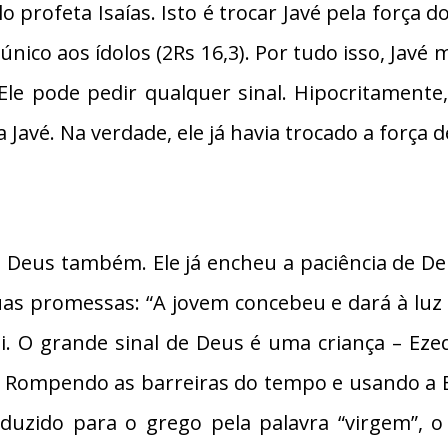
 profeta Isaías. Isto é trocar Javé pela força do
ho único aos ídolos (2Rs 16,3). Por tudo isso, Jav
Ele pode pedir qualquer sinal. Hipocritament
Javé. Na verdade, ele já havia trocado a força de
e Deus também. Ele já encheu a paciência de Deu
 suas promessas: “A jovem concebeu e dará à lu
. O grande sinal de Deus é uma criança – Ezequ
. Rompendo as barreiras do tempo e usando a Bí
raduzido para o grego pela palavra “virgem”, 