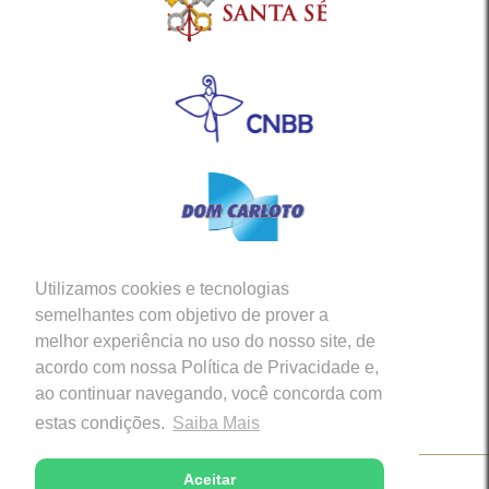
Utilizamos cookies e tecnologias
Siga-nos em nossas Redes Sociais
semelhantes com objetivo de prover a
melhor experiência no uso do nosso site, de
acordo com nossa Política de Privacidade e,
ao continuar navegando, você concorda com
estas condições.
Saiba Mais
Aceitar
Copyright © 2026 - Diocese de Caratinga (MG)