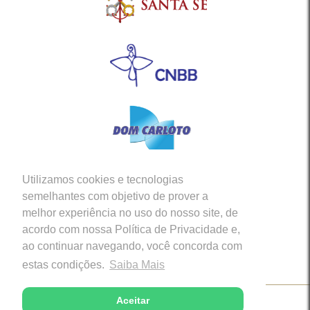
Utilizamos cookies e tecnologias
Siga-nos em nossas Redes Sociais
semelhantes com objetivo de prover a
melhor experiência no uso do nosso site, de
acordo com nossa Política de Privacidade e,
ao continuar navegando, você concorda com
estas condições.
Saiba Mais
Aceitar
Copyright © 2026 - Diocese de Caratinga (MG)