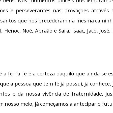
 Deus. Nos momentos difíceis nos lembramo
rmes e perseverantes nas provações atravé
os santos que nos precederam na mesma caminha
l, Henoc, Noé, Abraão e Sara, Isaac, Jacó, José
a fé: “a fé é a certeza daquilo que ainda se 
a que a pessoa que tem fé já possui, já conhece, 
tos e da nossa vivência de fraternidade, jus
m nosso meio, já começamos a antecipar o futu