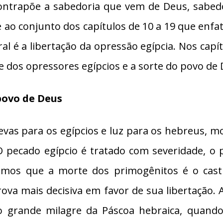
ntrapõe a sabedoria que vem de Deus, sabedor
 ao conjunto dos capítulos de 10 a 19 que enfa
al é a libertação da opressão egípcia. Nos capí
te dos opressores egípcios e a sorte do povo de 
 povo de Deus
evas para os egípcios e luz para os hebreus, m
O pecado egípcio é tratado com severidade, o p
mos que a morte dos primogênitos é o casti
prova mais decisiva em favor de sua libertação.
 o grande milagre da Páscoa hebraica, quand