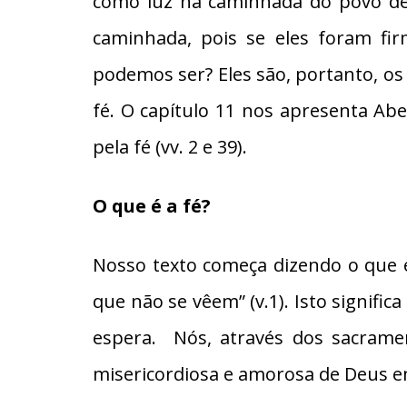
como luz na caminhada do povo de
caminhada, pois se eles foram fi
podemos ser? Eles são, portanto, 
fé. O capítulo 11 nos apresenta Abe
pela fé (vv. 2 e 39).
O que é a fé?
Nosso texto começa dizendo o que é 
que não se vêem” (v.1). Isto signific
espera. Nós, através dos sacramen
misericordiosa e amorosa de Deus e