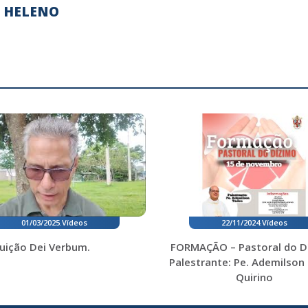
É HELENO
01/03/2025
.
Vídeos
22/11/2024
.
Vídeos
uição Dei Verbum.
FORMAÇÃO – Pastoral do D
Palestrante: Pe. Ademilson
Quirino