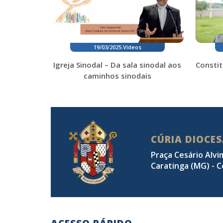
19/03/2025
.
Vídeos
Igreja Sinodal – Da sala sinodal aos
Constit
caminhos sinodais
CÚRIA DIOCE
Praça Cesário Alvi
Caratinga (MG) - C