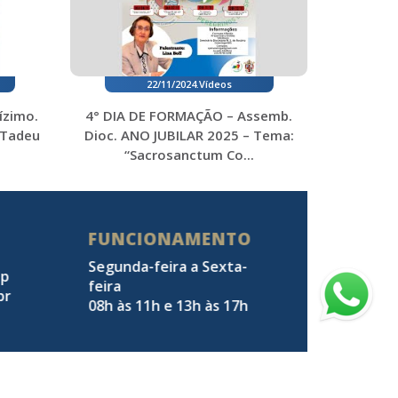
22/11/2024
.
Vídeos
ízimo.
4° DIA DE FORMAÇÃO – Assemb.
 Tadeu
Dioc. ANO JUBILAR 2025 – Tema:
“Sacrosanctum Co...
FUNCIONAMENTO
Segunda-feira a Sexta-
pp
feira
br
08h às 11h e 13h às 17h