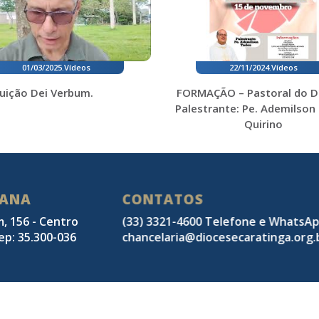
01/03/2025
.
Vídeos
22/11/2024
.
Vídeos
uição Dei Verbum.
FORMAÇÃO – Pastoral do D
Palestrante: Pe. Ademilson
Quirino
SANA
CONTATOS
m, 156 - Centro
(33) 3321-4600 Telefone e WhatsA
ep: 35.300-036
chancelaria@diocesecaratinga.org.