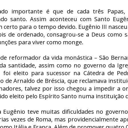
do importante é que de cada três Papas, p
ado santo. Assim aconteceu com Santo Eugên
certo para o tempo devido. Eugênio III nasceu n
ois de ordenado, consagrou-se a Deus como s
unções para viver como monge.
de reformador da vida monástica – São Bernar
da santidade, assim como no governo da Igre
foi eleito para sucessor na Cátedra de Pe
ão de Arnaldo de Bréscia, que reclamava institu
nadores, talvez por isso chegou a impedir a o
ido eleito pelo Espírito Santo numa instituição 
 Eugênio teve muitas dificuldades no governo 
árias vezes de Roma, mas providencialmente ap
 como Itália e França. Além de promover quatro C