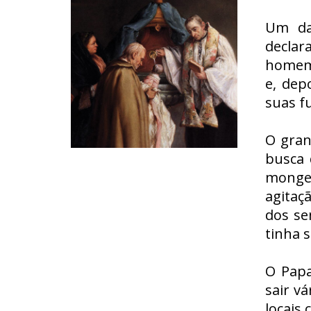
Um da
declar
homem 
e, dep
suas f
O gran
busca 
monge 
agitaç
dos se
tinha s
O Papa
sair v
locais