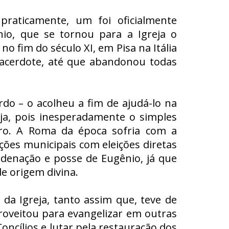
raticamente, um foi oficialmente
io, que se tornou para a Igreja o
o fim do século XI, em Pisa na Itália
acerdote, até que abandonou todas
do – o acolheu a fim de ajudá-lo na
ja, pois inesperadamente o simples
dro. A Roma da época sofria com a
ições municipais com eleições diretas
rdenação e posse de Eugênio, já que
de origem divina.
da Igreja, tanto assim que, teve de
roveitou para evangelizar em outras
oncílios e lutar pela restauração dos