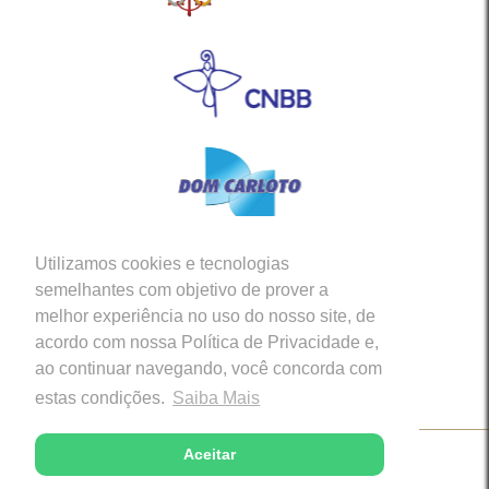
Utilizamos cookies e tecnologias
Siga-nos em nossas Redes Sociais
semelhantes com objetivo de prover a
melhor experiência no uso do nosso site, de
acordo com nossa Política de Privacidade e,
ao continuar navegando, você concorda com
estas condições.
Saiba Mais
Aceitar
Copyright © 2026 - Diocese de Caratinga (MG)