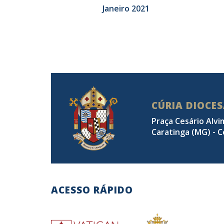
Janeiro 2021
CÚRIA DIOCE
Praça Cesário Alvi
Caratinga (MG) - C
ACESSO RÁPIDO