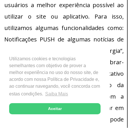
usuários a melhor experiência possível ao
utilizar o site ou aplicativo. Para isso,
utilizamos algumas funcionalidades como:
Notificações PUSH de algumas notícias de
destaque. Lembrete na categoria “Liturgia”,
Utilizamos cookies e tecnologias
onde você pode habilitar o item “Lembrar-
semelhantes com objetivo de prover a
me” e selecionar a hora em que o aplicativo
melhor experiência no uso do nosso site, de
acordo com nossa Política de Privacidade e,
enviará a notificação. Sincronização da
ao continuar navegando, você concorda com
estas condições.
Saiba Mais
agenda disponível no aplicativo com a
agenda padrão do dispositivo. Ao clicar em
Aceitar
algum evento dentro da agenda, você pode