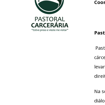
Coor
Past
Past
cárc
leva
dire
Na s
diál