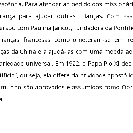
escência. Para atender ao pedido dos missionár
rança para ajudar outras crianças. Com essa
ersou com Paulina Jaricot, fundadora da Pontifí
rianças francesas comprometeram-se em re
nças da China e a ajudá-las com uma moeda ao 
dariedade universal. Em 1922, o Papa Pio XI de
ifícia”, ou seja, ela difere da atividade apostól
emunho são aprovados e assumidos como Obra 
a.