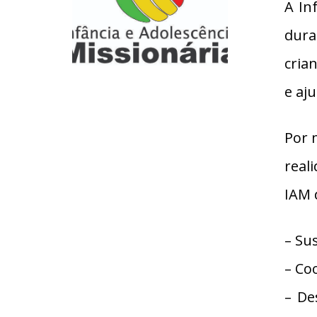
A In
dura
cria
e aj
Por 
real
IAM 
– Sus
– Co
– De