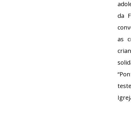
adol
da F
conv
as c
cria
soli
“Pont
test
Igrej