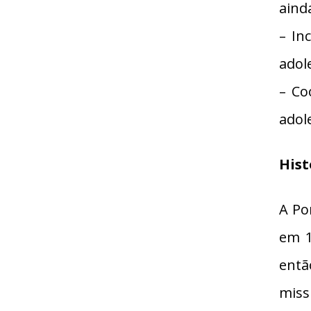
aind
– In
adol
– Co
adol
Hist
A Po
em 1
entã
miss