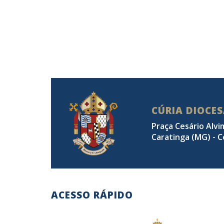
CÚRIA DIOCE
Praça Cesário Alvi
Caratinga (MG) - C
ACESSO RÁPIDO