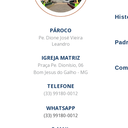
Hist
PÁROCO
Cura
Pe. Dione José Vieira
Padr
Leandro
Paró
IGREJA MATRIZ
Senh
Praça Pe. Dionísio, 06
Com
Bom Jesus do Galho - MG
1-Sa
TELEFONE
A hi
(33) 99180-0012
2- N
reli
3-No
WHATSAPP
segu
(33) 99180-0012
4- N
1874