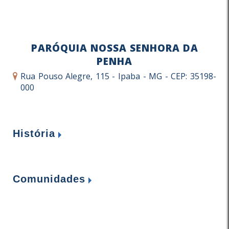
PARÓQUIA NOSSA SENHORA DA
PENHA
Rua Pouso Alegre, 115 - Ipaba - MG - CEP: 35198-
000
História
A Paróquia Nossa Senhora da Penha, de
Comunidades
Ipaba, está localizada na Forania de
Inhapim, na porção norte da diocese de
1. Nossa Senhora da Penha - Centro
Caratinga. Seus limites territoriais são: ao